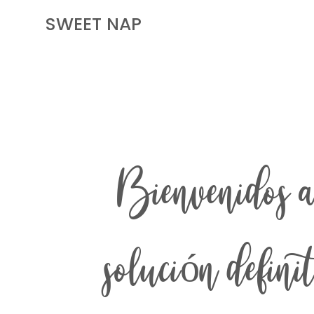
SWEET
NAP
Bienvenidos a
solución defini