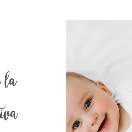
 la
tiva